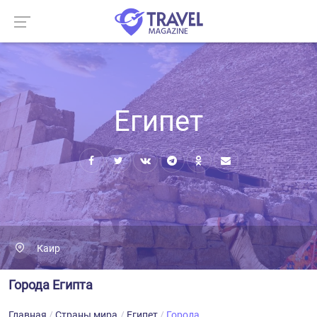
Египет
Каир
Города Египта
Главная
Страны мира
Египет
Города