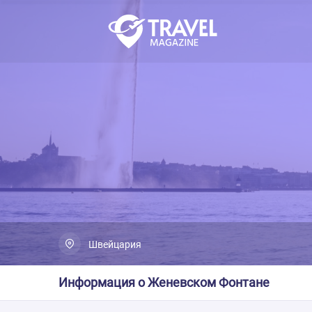
Швейцария
Информация о Женевском Фонтане