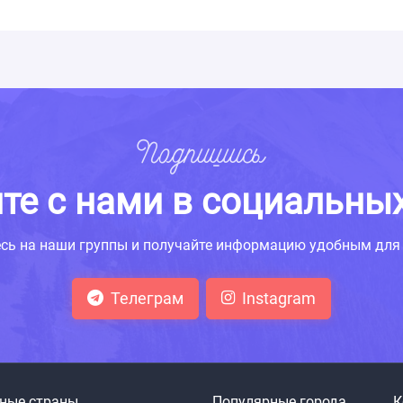
Подпишись
те с нами в социальных
сь на наши группы и получайте информацию удобным для 
Телеграм
Instagram
ные страны
Популярные города
К