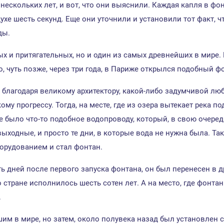
нескольких лет, и вот, что они выяснили. Каждая капля в фо
ухе шесть секунд. Еще они уточнили и установили тот факт, 
ды.
ых и притягательных, но и один из самых древнейших в мире
о, чуть позже, через три года, в Париже открылся подобный ф
благодаря великому архитектору, какой-либо задумчивой лю
му прогрессу. Тогда, на месте, где из озера вытекает река п
е было что-то подобное водопроводу, который, в свою очере
ыходные, и просто те дни, в которые вода не нужна была. Та
борудованием и стал фонтан.
ять дней после первого запуска фонтана, он был перенесен в 
то стране исполнилось шесть сотен лет. А на место, где фонт
.
им в мире, но затем, около полувека назад был установлен 